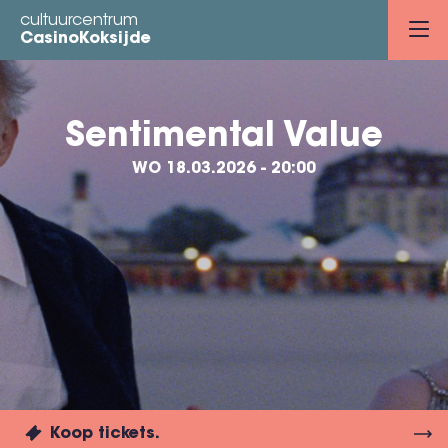
Overslaan
cultuurcentrum
en
CasinoKoksijde
naar
de
inhoud
Sentimental Value
gaan
WO 18.03.2026 - 20:00
Koop tickets.