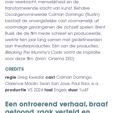
over veerkracht, menselijkheid en de
transformerende kracht van kunst. Behalve
Oscargenomineerde Colman Domingo (Rustin)
bestaat de onvergetelijke cast voornamelijk uit
voormalige gevangenen die zichzelf spelen. Brent
Buell, die de film mede schreef en produceerde,
werkte tien jaar lang samen met gedetineerden
aan theaterproducties. Eén van die producties,
Breaking The Mummy's Code
, vormt de inspiratie
voor deze film. (bron: Cinema ZED)
CREDITS
regie
Greg Kwedar
cast
Colman Domingo,
Clarence Maclin, Sean San Jose, Paul Raci, e.a.
productie
VS 2024
taal
Engels
duur
1u47
Een ontroerend verhaal, braaf
getoond, raak verteld en