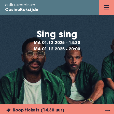
Overslaan
cultuurcentrum
en
CasinoKoksijde
naar
de
inhoud
Sing sing
gaan
MA 01.12.2025 - 14:30
MA 01.12.2025 - 20:00
Koop tickets (14.30 uur)