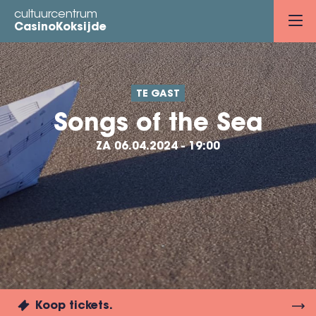
Overslaan
cultuurcentrum
en
CasinoKoksijde
naar
de
inhoud
TE GAST
gaan
Songs of the Sea
ZA 06.04.2024 - 19:00
Koop tickets.