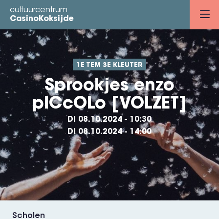
Overslaan
cultuurcentrum
en
CasinoKoksijde
naar
de
inhoud
1E TEM 3E KLEUTER
gaan
Sprookjes enzo
pICcOLo [VOLZET]
DI 08.10.2024 - 10:30
DI 08.10.2024 - 14:00
Scholen