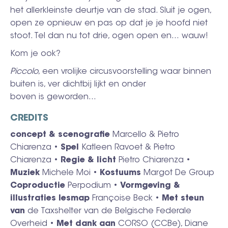
het allerkleinste deurtje van de stad. Sluit je ogen,
open ze opnieuw en pas op dat je je hoofd niet
stoot. Tel dan nu tot drie, ogen open en… wauw!
Kom je ook?
Piccolo
, een vrolijke circusvoorstelling waar binnen
buiten is, ver dichtbij lijkt en onder
boven is geworden…
CREDITS
concept & scenografie
Marcello & Pietro
Chiarenza •
Spel
Katleen Ravoet & Pietro
Chiarenza •
Regie & licht
Pietro Chiarenza •
Muziek
Michele Moi •
Kostuums
Margot De Group
Coproductie
Perpodium •
Vormgeving &
illustraties lesmap
Françoise Beck •
Met steun
van
de Taxshelter van de Belgische Federale
Overheid •
Met dank aan
CORSO (CCBe), Diane