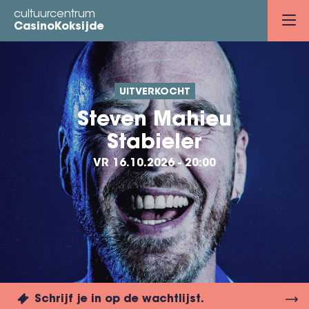
Overslaan
cultuurcentrum
en
CasinoKoksijde
naar
de
inhoud
UITVERKOCHT
gaan
Steven Mahieu
Stabieler
VR 16.10.2026 - 20:00
Schrijf je in op de wachtlijst.