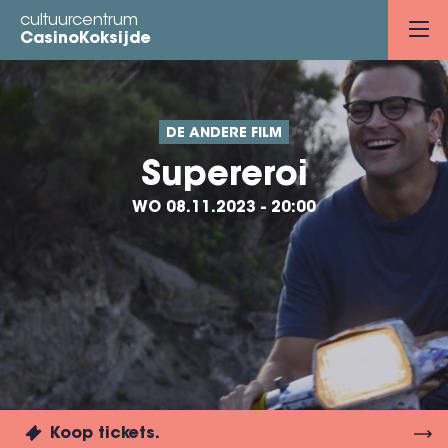
Overslaan
cultuurcentrum
en
CasinoKoksijde
naar
de
inhoud
DE ANDERE FILM
gaan
Supereroi
WO 08.11.2023 - 20:00
Koop tickets.