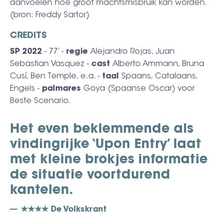
aanvoelen hoe groot machtsmisbruik kan worden.
(bron: Freddy Sartor)
CREDITS
SP 2022
- 77’ -
regie
Alejandro Rojas, Juan
Sebastian Vasquez -
cast
Alberto Ammann, Bruna
Cusí, Ben Temple, e.a. -
taal
Spaans, Catalaans,
Engels -
palmares
Goya (Spaanse Oscar) voor
Beste Scenario.
Het even beklemmende als
vindingrijke ‘Upon Entry’ laat
met kleine brokjes informatie
de situatie voortdurend
kantelen.
★★★★ De Volkskrant