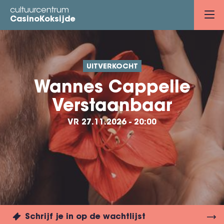
Overslaan
cultuurcentrum
en
CasinoKoksijde
naar
de
inhoud
UITVERKOCHT
gaan
Wannes Cappelle
Verstaanbaar
VR 27.11.2026 - 20:00
Schrijf je in op de wachtlijst