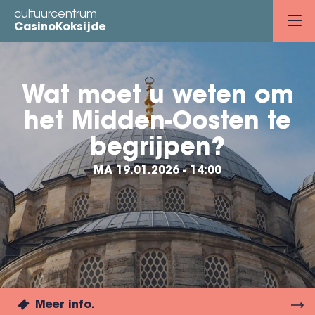
Overslaan
cultuurcentrum
en
CasinoKoksijde
naar
de
inhoud
Wat moet u weten om
gaan
het Midden-Oosten te
begrijpen?
MA 19.01.2026 - 14:00
Meer info.