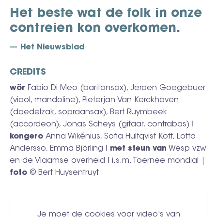
Het beste wat de folk in onze
contreien kon overkomen.
Het Nieuwsblad
CREDITS
wör
Fabio Di Meo (baritonsax), Jeroen Goegebuer
(viool, mandoline), Pieterjan Van Kerckhoven
(doedelzak, sopraansax), Bert Ruymbeek
(accordeon), Jonas Scheys (gitaar, contrabas) ǀ
kongero
Anna Wikénius, Sofia Hultqvist Kott, Lotta
Andersso, Emma Björling ǀ
met steun van
Wesp vzw
en de Vlaamse overheid ǀ
i.s.m. Toernee mondial |
foto
© Bert Huysentruyt
Video
Je moet de cookies voor video's van