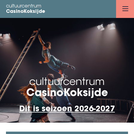
Overslaan
cultuurcentrum
en
CasinoKoksijde
naar
de
inhoud
gaan
cultuurcentrum
CasinoKoksijde
Dit is seizoen 2026-2027