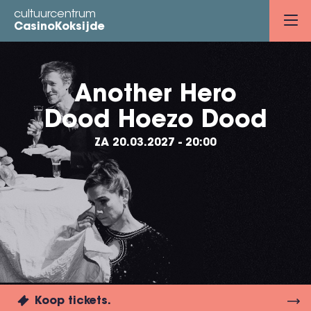
Overslaan
cultuurcentrum
en
CasinoKoksijde
naar
de
inhoud
Another Hero
gaan
Dood Hoezo Dood
ZA 20.03.2027 - 20:00
Koop tickets.