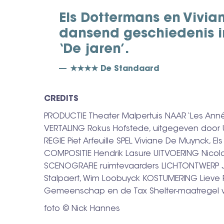
Els Dottermans en Vivia
dansend geschiedenis i
‘De jaren’.
★★★★ De Standaard
CREDITS
PRODUCTIE Theater Malpertuis NAAR ‘Les Ann
VERTALING Rokus Hofstede, uitgegeven door 
REGIE Piet Arfeuille SPEL Viviane De Muynck, E
COMPOSITIE Hendrik Lasure UITVOERING Nico
SCENOGRAFIE ruimtevaarders LICHTONTWERP J
Stalpaert, Wim Loobuyck KOSTUMERING Lieve
Gemeenschap en de Tax Shelter-maatregel v
foto © Nick Hannes