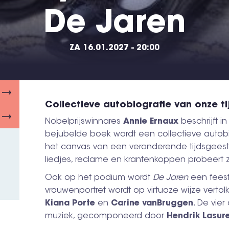
De Jaren
ZA 16.01.2027 - 20:00
Collectieve autobiografie van onze ti
Nobelprijswinnares
Annie Ernaux
beschrijft i
bejubelde boek wordt een collectieve autob
het canvas van een veranderende tijdsgeest.
liedjes, reclame en krantenkoppen probeert 
Ook op het podium wordt
De Jaren
een feest
vrouwenportret wordt op virtuoze wijze vertol
Kiana
Porte
en
Carine
vanBruggen
. De vier
muziek, gecomponeerd door
Hendrik Lasur