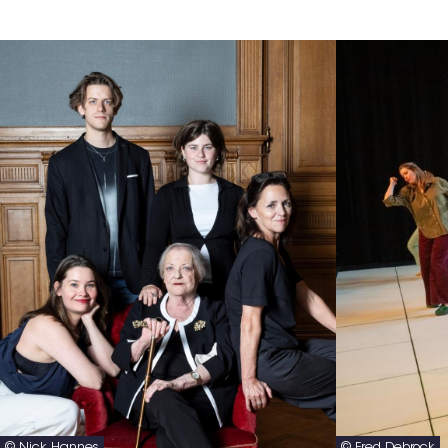
© Nick Hannes
© Fred Debrock