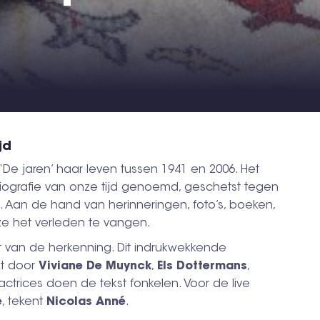
jd
n ‘De jaren’ haar leven tussen 1941 en 2006. Het
iografie van onze tijd genoemd, geschetst tegen
 Aan de hand van herinneringen, foto’s, boeken,
ze het verleden te vangen.
 van de herkenning. Dit indrukwekkende
kt door
Viviane
De
Muynck
,
Els
Dottermans
,
 actrices doen de tekst fonkelen. Voor de live
e
, tekent
Nicolas Anné
.