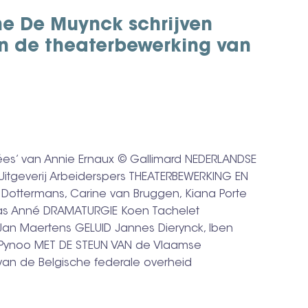
ne De Muynck schrijven
n de theaterbewerking van
ées’ van Annie Ernaux © Gallimard NEDERLANDSE
Uitgeverij Arbeiderspers THEATERBEWERKING EN
ls Dottermans, Carine van Bruggen, Kiana Porte
las Anné DRAMATURGIE Koen Tachelet
an Maertens GELUID Jannes Dierynck, Iben
 Pynoo MET DE STEUN VAN de Vlaamse
an de Belgische federale overheid