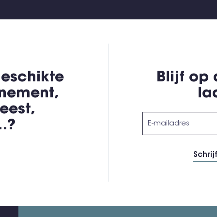
eschikte
Blijf op
enement,
la
eest,
,…?