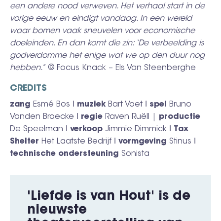
een andere nood verweven. Het verhaal start in de
vorige eeuw en eindigt vandaag. In een wereld
waar bomen vaak sneuvelen voor economische
doeleinden. En dan komt die zin: ‘De verbeelding is
godverdomme het enige wat we op den duur nog
hebben.
” © Focus Knack – Els Van Steenberghe
CREDITS
zang
Esmé Bos ǀ
muziek
Bart Voet ǀ
spel
Bruno
Vanden Broecke ǀ
regie
Raven Ruëll |
productie
De Speelman ǀ
verkoop
Jimmie Dimmick ǀ
Tax
Shelter
Het Laatste Bedrijf ǀ
vormgeving
Stinus ǀ
technische ondersteuning
Sonista
'Liefde is van Hout' is de
nieuwste