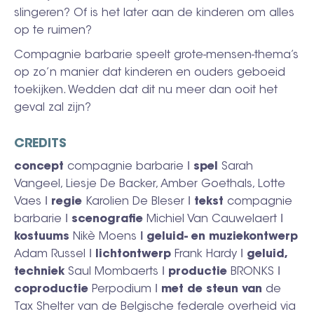
slingeren? Of is het later aan de kinderen om alles
op te ruimen?
Compagnie barbarie speelt grote-mensen-thema’s
op zo’n manier dat kinderen en ouders geboeid
toekijken. Wedden dat dit nu meer dan ooit het
geval zal zijn?
CREDITS
concept
compagnie barbarie ǀ
spel
Sarah
Vangeel, Liesje De Backer, Amber Goethals, Lotte
Vaes ǀ
regie
Karolien De Bleser ǀ
tekst
compagnie
barbarie ǀ
scenografie
Michiel Van Cauwelaert ǀ
kostuums
Nikè Moens
ǀ geluid- en muziekontwerp
Adam Russel ǀ
lichtontwerp
Frank Hardy ǀ
geluid,
techniek
Saul Mombaerts ǀ
productie
BRONKS ǀ
coproductie
Perpodium ǀ
met de steun van
de
Tax Shelter van de Belgische federale overheid via