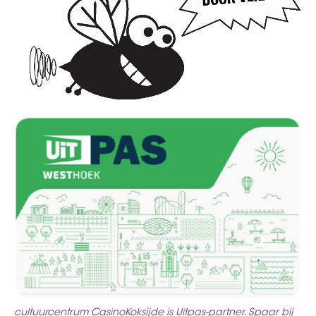
cultuurcentrum CasinoKoksijde is Uitpas-partner. Spaar bij