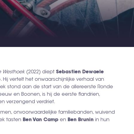
e
Westhoek
(2022) diept
Sebastien Dewaele
ij vertelt het onwaarschijnlijke verhaal van
reek stond aan de start van de allereerste Ronde
eeuw en Boonen, is hij de eerste flandrien,
een verzengend verdriet.
omen, onvoorwaardelijke familiebanden, wuivend
iek tasten
Ben Van Camp
en
Ben Brunin
in hun