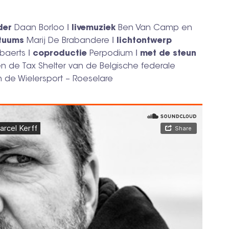
der
Daan Borloo ǀ
livemuziek
Ben Van Camp en
tuums
Marij De Brabandere ǀ
lichtontwerp
aerts ǀ
coproductie
Perpodium ǀ
met de steun
de Tax Shelter van de Belgische federale
de Wielersport – Roeselare