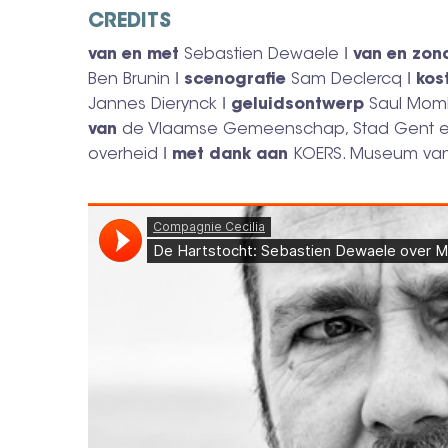
CREDITS
van en met
Sebastien Dewaele ǀ
van en zon
Ben Brunin ǀ
scenografie
Sam Declercq ǀ
kos
Jannes Dierynck ǀ
geluidsontwerp
Saul Momb
van
de Vlaamse Gemeenschap, Stad Gent en 
overheid ǀ
met dank aan
KOERS. Museum van 
Compagnie Cecilia
·
De Hartstocht: Sebastien Dewaele over Marcel Kerff