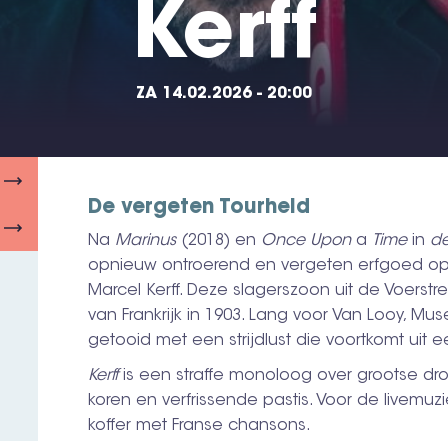
Kerff
ZA 14.02.2026 - 20:00
De vergeten Tourheld
Na
Marinus
(2018) en
Once
Upon
a
Time
in
d
opnieuw ontroerend en vergeten erfgoed op. H
Marcel Kerff. Deze slagerszoon uit de Voerst
van Frankrijk in 1903. Lang voor Van Looy, Mus
getooid met een strijdlust die voortkomt uit 
Kerff
is een straffe monoloog over grootse dr
koren en verfrissende pastis. Voor de livemuz
koffer met Franse chansons.