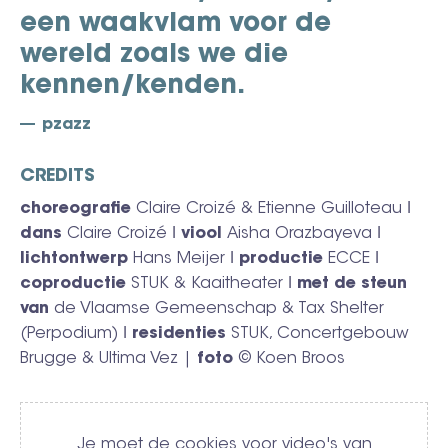
een waakvlam voor de
wereld zoals we die
kennen/kenden.
pzazz
CREDITS
choreografie
Claire Croizé & Etienne Guilloteau ǀ
dans
Claire Croizé ǀ
viool
Aisha Orazbayeva ǀ
lichtontwerp
Hans Meijer ǀ
productie
ECCE ǀ
coproductie
STUK & Kaaitheater ǀ
met de steun
van
de Vlaamse Gemeenschap & Tax Shelter
(Perpodium) ǀ
residenties
STUK, Concertgebouw
Brugge & Ultima Vez |
foto
© Koen Broos
Video
Je moet de cookies voor video's van