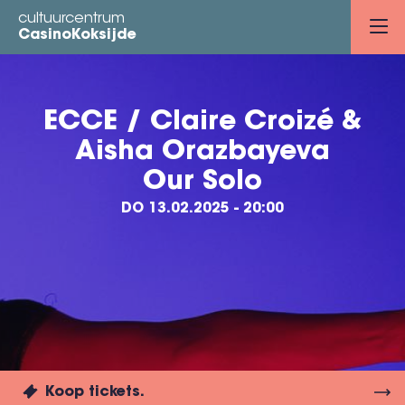
Overslaan
cultuurcentrum
en
CasinoKoksijde
naar
de
inhoud
ECCE / Claire Croizé &
gaan
Aisha Orazbayeva
Our Solo
DO 13.02.2025 - 20:00
Koop tickets.