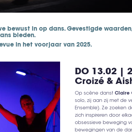
 we bewust in op dans. Gevestigde waarde
kans bieden.
evue in het voorjaar van 2025.
DO 13.02 | 2
Croizé & Ais
Op scène
danst
Claire
solo, zij aan zij met de v
Ensemble). Ze zoeken d
zich inspireren door elk
obsessieve beweging va
bewegingen van de dan