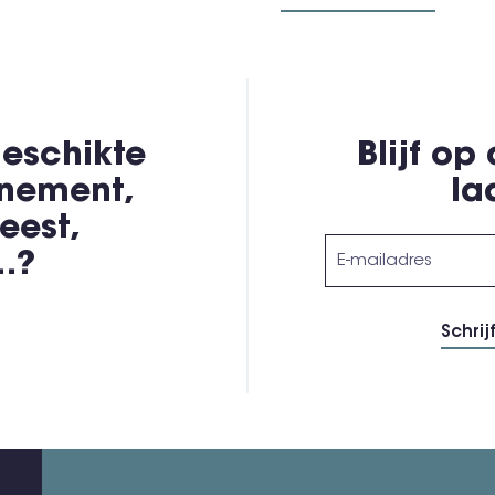
eschikte
Blijf op
enement,
la
eest,
,…?