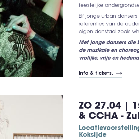
feestelijke ondergrondse
Elf jonge urban dansers 
referenties van de oud
eigen danstaal zoals wha
Met jonge dansers die b
de muzikale en choreogr
vrolijke, vrije en hede
Info & tickets.
ZO 27.04 | 1
& CCHA - Zu
Locatievoorstelli
Koksijde