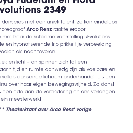
oya Fudetani en Flora
volutions 2349
 danseres met een uniek talent: ze kan eindeloos
Choreograaf
Arco Renz
raakte erdoor
met haar de sublieme voorstelling REvolutions
e en hypnotiserende trip prikkelt je verbeelding
 voelen als nooit tevoren.
iek en licht – ontspinnen zich tot een
rin tijd en ruimte aanwezig zijn als voelbare en
nielle’s dansende lichaam onderhandelt als een
nu over haar eigen bewegingsvrijheid. Zo danst
ls een ode aan de verandering en ons verlangen
lein meesterwerk!
 Theaterkrant over Arco Renz' vorige