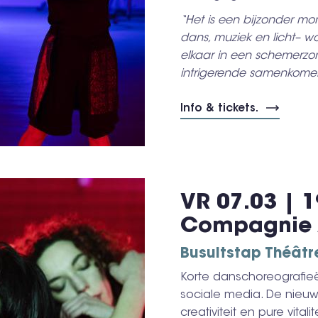
“Het is een bijzonder mo
dans, muziek en licht– 
elkaar in een schemerzone
intrigerende samenkomen d
Info & tickets.
VR 07.03 | 1
Compagnie 
Busuitstap Théâtr
Korte danschoreografieë
sociale media. De nieu
creativiteit en pure vita