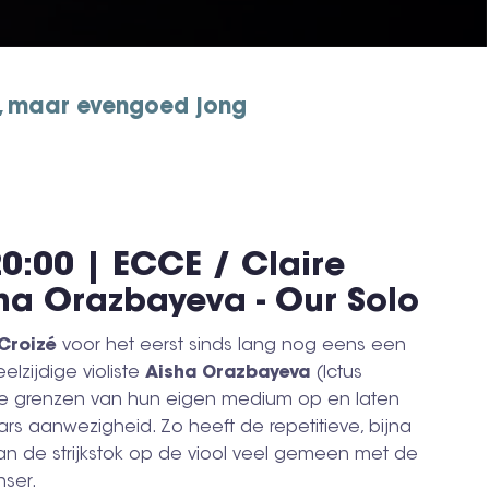
n, maar evengoed jong
0:00 | ECCE / Claire
ha Orazbayeva - Our Solo
 Croizé
voor het eerst sinds lang nog eens een
eelzijdige violiste
Aisha Orazbayeva
(Ictus
e grenzen van hun eigen medium op en laten
aars aanwezigheid. Zo heeft de repetitieve, bijna
n de strijkstok op de viool veel gemeen met de
ser.