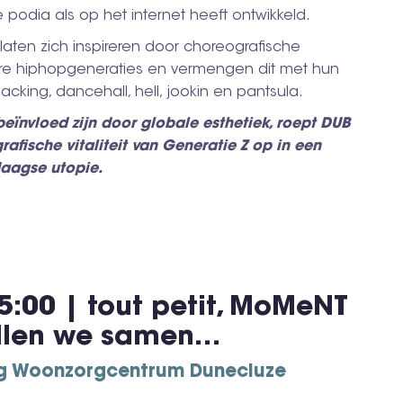
 podia als op het internet heeft ontwikkeld.
laten zich inspireren door choreografische
ere hiphopgeneraties en vermengen dit met hun
cking, dancehall, hell, jookin en pantsula.
eïnvloed zijn door globale esthetiek, roept DUB
afische vitaliteit van Generatie Z op in een
ndaagse utopie.
5:00 | tout petit, MoMeNT
llen we samen…
ng Woonzorgcentrum Dunecluze