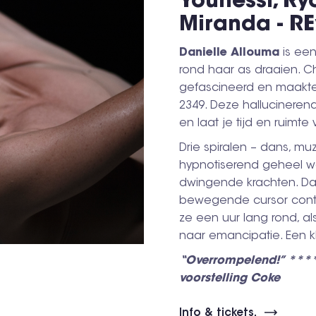
Younessi, Ry
Miranda - RE
Danielle Allouma
is een
rond haar as draaien. 
gefascineerd en maakte 
2349. Deze hallucinerend
en laat je tijd en ruimte
Drie spiralen – dans, muz
hypnotiserend geheel waa
dwingende krachten. Da
bewegende cursor conti
ze een uur lang rond, a
naar emancipatie. Een k
“Overrompelend!” *****
voorstelling Coke
Info & tickets.