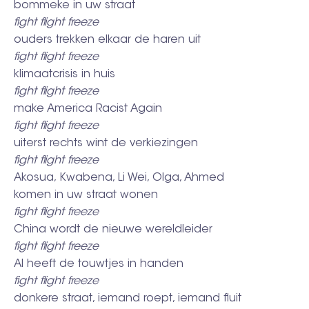
bommeke in uw straat
fight flight freeze
ouders trekken elkaar de haren uit
fight flight freeze
klimaatcrisis in huis
fight flight freeze
make America Racist Again
fight flight freeze
uiterst rechts wint de verkiezingen
fight flight freeze
Akosua, Kwabena, Li Wei, Olga, Ahmed
komen in uw straat wonen
fight flight freeze
China wordt de nieuwe wereldleider
fight flight freeze
AI heeft de touwtjes in handen
fight flight freeze
donkere straat, iemand roept, iemand fluit