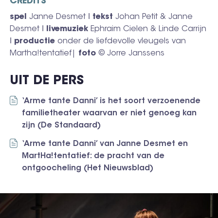
CREDITS
spel
Janne Desmet ǀ
tekst
Johan Petit & Janne
Desmet ǀ
livemuziek
Ephraim Cielen & Linde Carrijn
ǀ
productie
onder de liefdevolle vleugels van
Martha!tentatief|
foto
© Jorre Janssens
UIT DE PERS
‘Arme tante Danni’ is het soort verzoenende
familietheater waarvan er niet genoeg kan
zijn (De Standaard)
‘Arme tante Danni’ van Janne Desmet en
MartHa!tentatief: de pracht van de
ontgoocheling (Het Nieuwsblad)