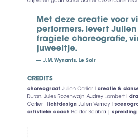
drijfveren gaan schuil achter deze louter te
Met deze creatie voor v
performers, levert Julie
fragiele choreografie, vi
juweeltje.
J.M. Wynants, Le Soir
CREDITS
choreograaf
Julien Carlier ǀ
creatie & dans
Duran, Jules Rozenwajn, Audrey Lambert ǀ
dr
Carlier ǀ
lichtdesign
Julien Vernay ǀ
scenogra
artistieke coach
Helder Seabra |
spreiding
Video