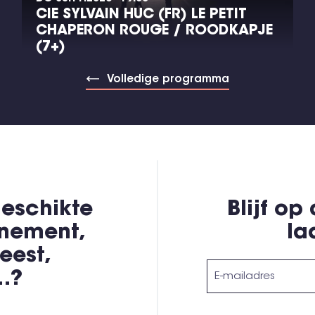
CIE SYLVAIN HUC (FR) LE PETIT
CHAPERON ROUGE / ROODKAPJE
(7+)
Volledige programma
eschikte
Blijf op
enement,
la
eest,
,…?