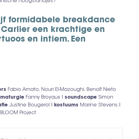
chnische hoogstandjes?
ijf formidabele breakdance
n Carlier een krachtige en
rtuoos en intiem. Een
ers
Fabio Amato, Nouri El-Mazoughi, Benoît Nieto
amaturgie
Fanny Broyaux ǀ
soundscape
Simon
fie
Justine Bougerol ǀ
kostuums
Marine Stevens ǀ
BLOOM Project