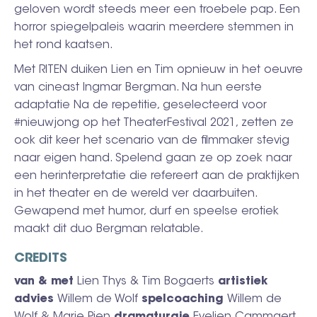
geloven wordt steeds meer een troebele pap. Een
horror spiegelpaleis waarin meerdere stemmen in
het rond kaatsen.
Met RITEN duiken Lien en Tim opnieuw in het oeuvre
van cineast Ingmar Bergman. Na hun eerste
adaptatie Na de repetitie, geselecteerd voor
#nieuwjong op het TheaterFestival 2021, zetten ze
ook dit keer het scenario van de filmmaker stevig
naar eigen hand. Spelend gaan ze op zoek naar
een herinterpretatie die refereert aan de praktijken
in het theater en de wereld ver daarbuiten.
Gewapend met humor, durf en speelse erotiek
maakt dit duo Bergman relatable.
CREDITS
van & met
Lien Thys & Tim Bogaerts
artistiek
advies
Willem de Wolf
spelcoaching
Willem de
Wolf & Marie Pien
dramaturgie
Evelien Cammaert