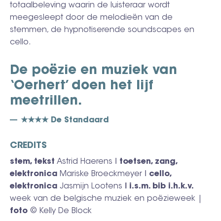
totaalbeleving waarin de luisteraar wordt
meegesleept door de melodieën van de
stemmen, de hypnotiserende soundscapes en
cello.
De poëzie en muziek van
‘Oerhert’ doen het lijf
meetrillen.
★★★★ De Standaard
CREDITS
stem, tekst
Astrid Haerens ǀ
toetsen, zang,
elektronica
Mariske Broeckmeyer ǀ
cello,
elektronica
Jasmijn Lootens
ǀ i.s.m. bib i.h.k.v.
week van de belgische muziek en poëzieweek |
foto
© Kelly De Block