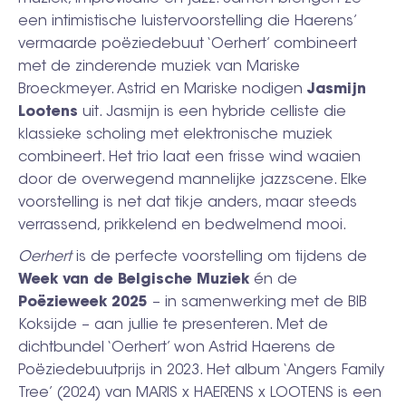
een intimistische luistervoorstelling die Haerens’
vermaarde poëziedebuut ‘Oerhert’ combineert
met de zinderende muziek van Mariske
Broeckmeyer. Astrid en Mariske nodigen
Jasmijn
Lootens
uit. Jasmijn is
een hybride celliste die
klassieke scholing met elektronische muziek
combineert. Het trio laat een frisse wind waaien
door de overwegend mannelijke jazzscene. Elke
voorstelling is net dat tikje anders, maar steeds
verrassend, prikkelend en bedwelmend mooi.
Oerhert
is de perfecte voorstelling om tijdens de
Week van de Belgische Muziek
én de
Poëzieweek 2025
– in samenwerking met de BIB
Koksijde – aan jullie te presenteren. Met de
dichtbundel ‘Oerhert’ won Astrid Haerens de
Poëziedebuutprijs in 2023. Het album ‘Angers Family
Tree’ (2024) van MARIS x HAERENS x LOOTENS is een