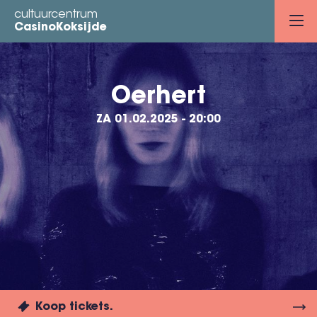
Overslaan
cultuurcentrum
en
CasinoKoksijde
naar
de
inhoud
Oerhert
gaan
ZA 01.02.2025 - 20:00
Koop tickets.