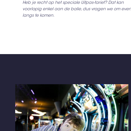
Heb je recht op het speciale Uitpas-tarief? Dat kan
voorlopig enkel aan de balie, dus vragen we om eve
langs te komen.