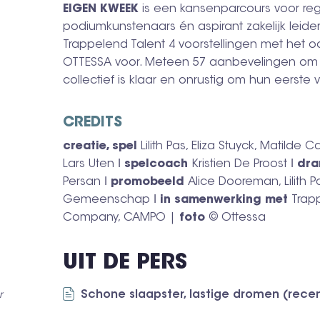
EIGEN KWEEK
is een kansenparcours voor reg
podiumkunstenaars én aspirant zakelijk leide
Trappelend Talent 4 voorstellingen met het o
OTTESSA voor. Meteen 57 aanbevelingen om d
collectief is klaar en onrustig om hun eerste vo
CREDITS
creatie, spel
Lilith Pas, Eliza Stuyck, Matilde
Lars Uten ǀ
spelcoach
Kristien De Proost ǀ
dra
Persan ǀ
promobeeld
Alice Dooreman, Lilith P
Gemeenschap ǀ
in samenwerking met
Trap
Company, CAMPO |
foto
© Ottessa
UIT DE PERS
Schone slaapster, lastige dromen (recen
r