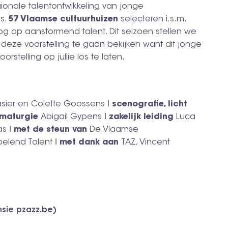
ionale talentontwikkeling van jonge
rs.
57 Vlaamse cultuurhuizen
selecteren i.s.m.
og op aanstormend talent. Dit seizoen stellen we
eze voorstelling te gaan bekijken want dit jonge
orstelling op jullie los te laten.
 Casier en Colette Goossens ǀ
scenografie, licht
maturgie
Abigail Gypens ǀ
zakelijk leiding
Luca
as ǀ
met de steun van
De Vlaamse
pelend Talent ǀ
met dank aan
TAZ, Vincent
sie pzazz.be)