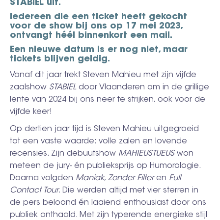
STABIEL uit.
Iedereen die een ticket heeft gekocht
voor de show bij ons op 17 mei 2023,
ontvangt héél binnenkort een mail.
Een nieuwe datum is er nog niet, maar
tickets blijven geldig.
Vanaf dit jaar trekt Steven Mahieu met zijn vijfde
zaalshow
STABIEL
door Vlaanderen om in de grillige
lente van 2024 bij ons neer te strijken, ook voor de
vijfde keer!
Op dertien jaar tijd is Steven Mahieu uitgegroeid
tot een vaste waarde: volle zalen en lovende
recensies. Zijn debuutshow
MAHIEUSTUEUS
won
meteen de jury- én publieksprijs op Humorologie.
Daarna volgden
Maniak
,
Zonder Filter
en
Full
Contact Tour
. Die werden altijd met vier sterren in
de pers beloond én laaiend enthousiast door ons
publiek onthaald. Met zijn typerende energieke stijl