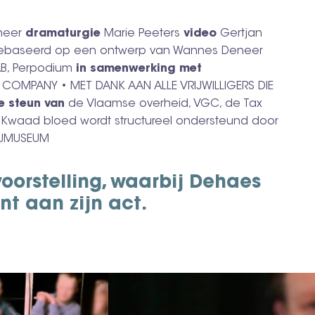
neer
dramaturgie
Marie Peeters
video
Gertjan
gebaseerd op een ontwerp van Wannes Deneer
AB, Perpodium
in samenwerking met
D COMPANY • MET DANK AAN ALLE VRIJWILLIGERS DIE
e steun van
de Vlaamse overheid, VGC, de Tax
• Kwaad bloed wordt structureel ondersteund door
IJMUSEUM
voorstelling, waarbij Dehaes
nt aan zijn act.