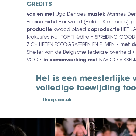
CREDITS
van en met
Ugo Dehaes
muziek
Wannes De
Biasino
tafel
Hartwood (Helder Steemans), 
productie
kwaad bloed
coproductie
HET L
Krokusfestival, TOF Théâtre • SPREIDING GOO
ZICH LIETEN FOTOGRAFEREN EN FILMEN •
met d
Shelter van de Belgische federale overheid 
VGC •
in samenwerking met
NAVIGO VISSER
Het is een meesterlijke 
volledige toewijding too
theqr.co.uk