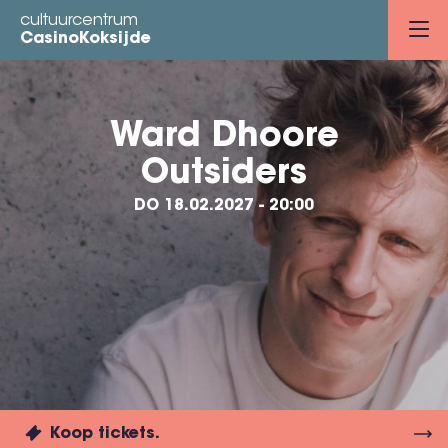
Overslaan
cultuurcentrum
en
CasinoKoksijde
naar
de
inhoud
Ward Dhoore
gaan
Outsiders
DO 18.02.2027 - 20:00
Koop tickets.