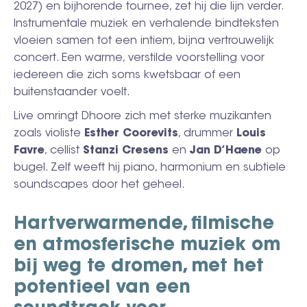
2027) en bijhorende tournee, zet hij die lijn verder.
Instrumentale muziek en verhalende bindteksten
vloeien samen tot een intiem, bijna vertrouwelijk
concert. Een warme, verstilde voorstelling voor
iedereen die zich soms kwetsbaar of een
buitenstaander voelt.
Live omringt Dhoore zich met sterke muzikanten
zoals violiste
Esther
Coorevits
, drummer
Louis
Favre
, cellist
Stanzi
Cresens
en
Jan D’Haene
op
bugel. Zelf weeft hij piano, harmonium en subtiele
soundscapes door het geheel.
Hartverwarmende, filmische
en atmosferische muziek om
bij weg te dromen, met het
potentieel van een