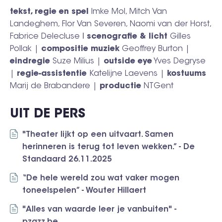
tekst, regie en spel
Imke Mol, Mitch Van
Landeghem, Flor Van Severen, Naomi van der Horst,
Fabrice Delecluse ǀ
scenografie & licht
Gilles
Pollak |
compositie muziek
Geoffrey Burton |
eindregie
Suze Milius |
outside eye
Yves Degryse
|
regie-assistentie
Katelijne Laevens |
kostuums
Marij de Brabandere |
productie
NTGent
UIT DE PERS
"Theater lijkt op een uitvaart. Samen
herinneren is terug tot leven wekken.” - De
Standaard 26.11.2025
“De hele wereld zou wat vaker mogen
toneelspelen” - Wouter Hillaert
"Alles van waarde leer je vanbuiten" -