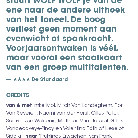
stuurt WOLF WOLF je van de
ene naar de andere uithoek
van het toneel. De boog
verliest geen moment aan
evenwicht of spankracht.
Voorjaarsontwaken is véél,
maar vooral een staalkaart
van een groep multitalenten.
★★★★ De Standaard
CREDITS
van & met
Imke Mol, Mitch Van Landeghem, Flor
Van Severen, Naomi van der Horst, Gilles Pollak,
Soraya van Welsenis, Matthias Van de brul, Gilles
Vandecaveye-Pinoy en Valentina Tóth of Lieselot
Siddiki ǀ
naar
‘Frühlings Erwachen’ van Frank