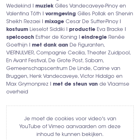
Wedekind ǀ
muziek
Gilles Vandecaveye-Pinoy en
Valentina Tóth ǀ
vormgeving
Gilles Pollak en Shervin
Sheikh Rezaei ǀ
mixage
Cesar De Sutter-Pinoy ǀ
kostuum
Lieselot Siddiki ǀ
productie
Eva Bracke ǀ
spelcoach
Esther de Koning ǀ
eindregie
Renée
Goethijn ǀ
met dank aan
De Figuranten,
VIERNULVIER, Compagnie Cecilia, Theater Zuidpool,
En Avant Festival, De Grote Post, Sabam,
Gemeenschapscentrum De Linde, Carine van
Bruggen, Henk Vandecaveye, Victor Hidalgo en
Max Grymonprez ǀ
met de steun van
de Vlaamse
overheid
Video
Je moet de cookies voor video's van
YouTube of Vimeo aanvaarden om deze
inhoud te kunnen bekijken.