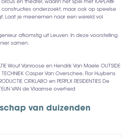
 circus en theater, waarin het spel met KAPLA®-
de constructies onderzoekt, maar ook op speelse
egt. Laat je meenemen naar een wereld vol
genieur afkomstig uit Leuven. In deze voorstelling
manier samen.
E Wout Vanroose en Hendrik Van Maele OUTSIDE
 TECHNIEK Casper Van Overschee, Flor Huybens
RODUCTIE CIRKLABO en PERPLX RESIDENTIES De
STEUN VAN de Vlaamse overheid
dschap van duizenden