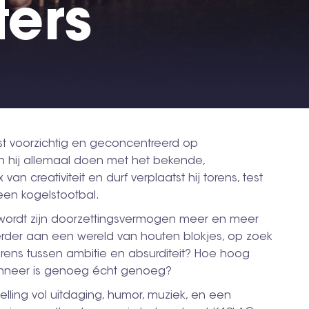
ters
st voorzichtig en geconcentreerd op
n hij allemaal doen met het bekende,
 creativiteit en durf verplaatst hij torens, test
een kogelstootbal.
wordt zijn doorzettingsvermogen meer en meer
verder aan een wereld van houten blokjes, op zoek
grens tussen ambitie en absurditeit? Hoe hoog
anneer is genoeg écht genoeg?
elling vol uitdaging, humor, muziek, en een